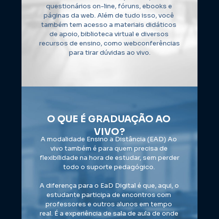
questionários on-line, fóruns, ebooks e 
páginas da web. Além de tudo isso, você 
também tem acesso a materiais didáticos 
de apoio, biblioteca virtual e diversos 
recursos de ensino, como webconferências 
para tirar dúvidas ao vivo.
O QUE É GRADUAÇÃO AO 
VIVO?
A modalidade Ensino a Distância (EAD) Ao 
vivo também é para quem precisa de 
flexibilidade na hora de estudar, sem perder 
todo o suporte pedagógico. 
A diferença para o EaD Digital é que, aqui, o 
estudante participa de encontros com 
professores e outros alunos em tempo 
real. É a experiência de sala de aula de onde 