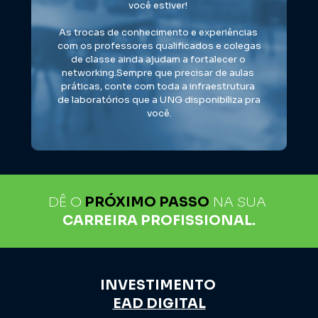
você estiver! 
As trocas de conhecimento e experiências 
com os professores qualificados e colegas 
de classe ainda ajudam a fortalecer o 
networking.Sempre que precisar de aulas 
práticas, conte com toda a infraestrutura 
de laboratórios que a UNG disponibiliza pra 
você.
DÊ O
PRÓXIMO PASSO
NA SUA 
CARREIRA PROFISSIONAL.
INVESTIMENTO 
EAD
 DIGITAL