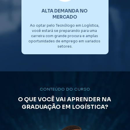
ALTA DEMANDA NO 
MERCADO
Ao optar pelo Tecnólogo em Logística, 
você estará se preparando para uma 
carreira com grande procura e amplas 
oportunidades de emprego em variados 
setores.
CONTEÚDO DO CURSO
O QUE VOCÊ VAI APRENDER NA 
GRADUAÇÃO EM LOGÍSTICA?