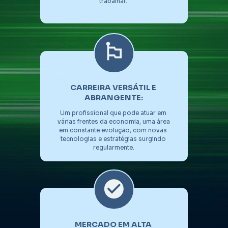
trabalhar. 
CARREIRA VERSÁTIL E 
ABRANGENTE:
Um profissional que pode atuar em 
várias frentes da economia, uma área 
em constante evolução, com novas 
tecnologias e estratégias surgindo 
regularmente.
MERCADO EM ALTA 