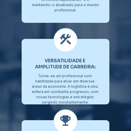
mantendo-o atualizado para o mundo 
profissional.
VERSATILIDADE E 
AMPLITUDE DE CARREIRA:
Torne-se um profissional com 
habilidade para atuar em diversas 
áreas da economia. A logística é uma 
esfera em constante progresso, com 
novas tecnologias e estratégias 
surgindo constantemente.