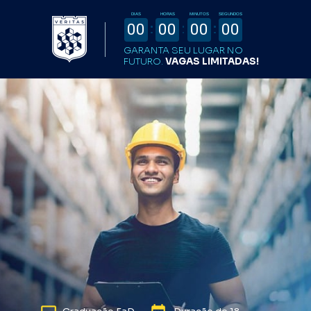
DIAS
HORAS
MINUTOS
SEGUNDOS
00
00
00
00
GARANTA SEU LUGAR NO 
FUTURO. 
VAGAS LIMITADAS!