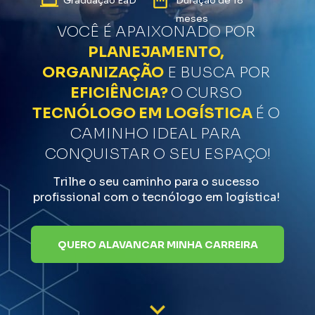
Duração de 18 
Graduação EaD
meses
VOCÊ É APAIXONADO POR 
PLANEJAMENTO, 
ORGANIZAÇÃO
 E BUSCA POR 
EFICIÊNCIA?
O CURSO 
TECNÓLOGO EM LOGÍSTICA
É O 
CAMINHO IDEAL PARA 
CONQUISTAR O SEU ESPAÇO!
Trilhe o seu caminho para o sucesso 
profissional com o tecnólogo em logística! 
QUERO ALAVANCAR MINHA CARREIRA